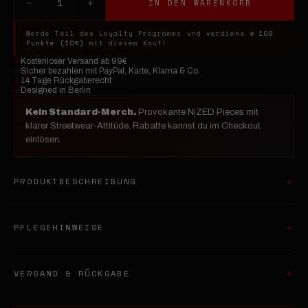
−
+
1
IN DEN WARENKORB
Werde Teil des Loyalty Programms und verdiene
⌀ 100
Punkte (10€)
mit diesem Kauf!
✓
Kostenloser Versand ab 99€
✓
Sicher bezahlen mit PayPal, Karte, Klarna & Co.
✓
14 Tage Rückgaberecht
✓
Designed in Berlin
Kein Standard-Merch.
Provokante NiZED Pieces mit
klarer Streetwear-Attitüde. Rabatte kannst du im Checkout
einlösen.
PRODUKTBESCHREIBUNG
PFLEGEHINWEISE
VERSAND & RÜCKGABE