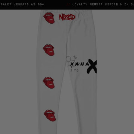
NALER VERSAND AB 99€
//
LOYALTY MEMBER WERDEN & 5€ SA
→
✕
♡