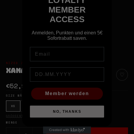
LOYALTY
MEMBER
ACCESS
Anmelden, Punkten und einen 5€
Sofortrabatt saven.
Email
NIZED // BERLIN STREETWEAR & ART
XANAX LEGGINGS
Birthday
♡
€52,95
Member werden
SIZE WÄHLEN
XS
S
M
L
XL
NO, THANKS
GRÖSSENTABELLE ANSEHEN
MENGE