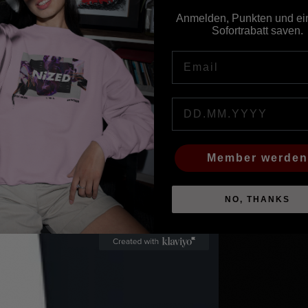
Gib eine ec
Anmelden, Punkten und ei
Sofortrabatt saven.
Email
Birthday
Member werden
NO, THANKS