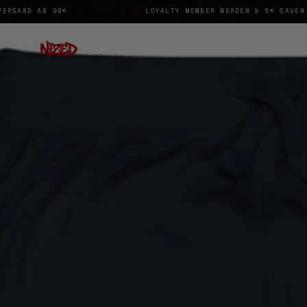
D AB 99€
//
LOYALTY MEMBER WERDEN & 5€ SAVEN
//
NEW DROPS
STREETWEAR
ART & HOME
ACCESSOIR