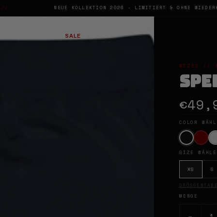
NEUE KOLLEKTION 2026 - LIMITIERT & OHNE WIEDERHOLUNG
SALE
ES
SHOP BY CULTURE
NIZED // 
SPE
€49,
COLOR WÄH
SIZE WÄHL
XS
S
GRÖSSENTABE
MENGE
−
1