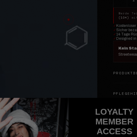
Werde Te
(10€)
mit
✓
Kostenloser
✓
Sicher bezah
✓
14 Tage Rü
✓
Designed in
Kein St
Streetwear
PRODUKTB
PFLEGEHI
LOYALTY
VERSAND 
MEMBER
ACCESS
DU BESITZ