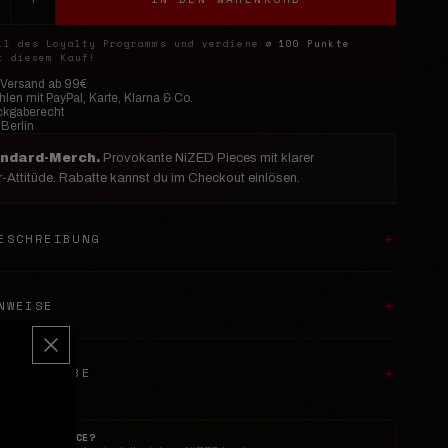
il des Loyalty Programms und verdiene
⌀ 100 Punkte
 diesem Kauf!
 Versand ab 99€
len mit PayPal, Karte, Klarna & Co.
ckgaberecht
 Berlin
andard-Merch.
Provokante NiZED Pieces mit klarer
-Attitüde. Rabatte kannst du im Checkout einlösen.
ESCHREIBUNG
NWEISE
& RÜCKGABE
T DIESES PIECE?