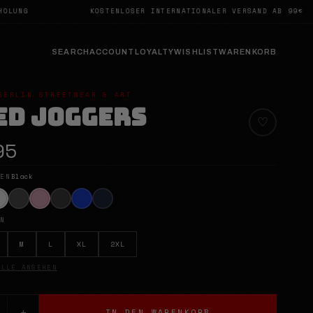
KOSTENLOSER INTERNATIONALER VERSAND AB 99€
→
✕
SEARCH
ACCOUNT
LOYALTY
WISHLIST
WARENKORB
BERLIN STREETWEAR & ART
ED JOGGERS
♡
95
LEN
Black
EN
M
L
XL
2XL
LLE ANSEHEN
+
IN DEN WARENKORB