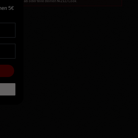
hte Bewertung ab oder teile deinen NiZED Look.
nen 5€