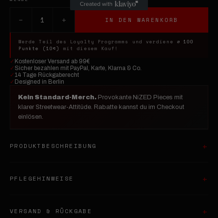
−
+
1
IN DEN WARENKORB
Werde Teil des Loyalty Programms und verdiene
⌀ 100
Punkte (10€)
mit diesem Kauf!
✓
Kostenloser Versand ab 99€
✓
Sicher bezahlen mit PayPal, Karte, Klarna & Co.
✓
14 Tage Rückgaberecht
✓
Designed in Berlin
Kein Standard-Merch.
Provokante NiZED Pieces mit
klarer Streetwear-Attitüde. Rabatte kannst du im Checkout
einlösen.
PRODUKTBESCHREIBUNG
PFLEGEHINWEISE
VERSAND & RÜCKGABE