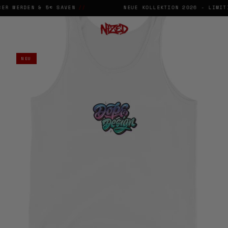
ER WERDEN & 5€ SAVEN
//
NEUE KOLLEKTION 2026 - LIMITI
→
✕
♡
NEU