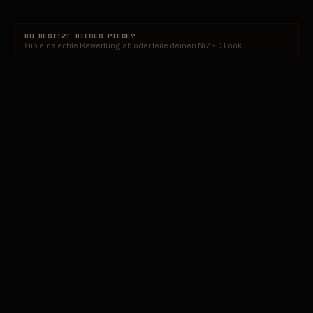
DU BESITZT DIESES PIECE?
Gib eine echte Bewertung ab oder teile deinen NiZED Look.