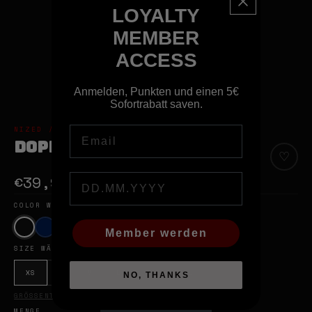
LOYALTY
MEMBER
ACCESS
Anmelden, Punkten und einen 5€
Sofortrabatt saven.
Email
NIZED // BERLIN STREETWEAR & ART
DOPE DESIGN TANK TOP
♡
€39,95
Birthday
COLOR WÄHLEN
Black
Member werden
SIZE WÄHLEN
XS
S
M
L
XL
2XL
NO, THANKS
GRÖSSENTABELLE ANSEHEN
MENGE