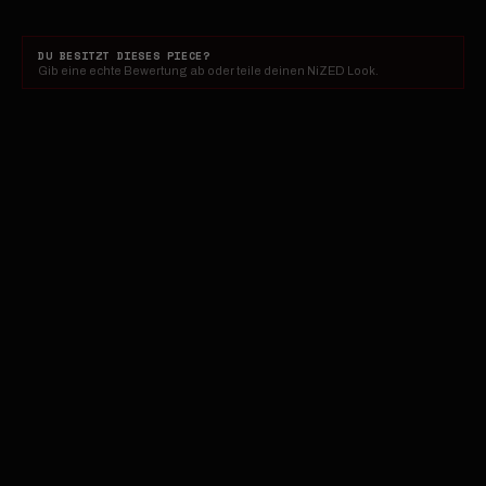
DU BESITZT DIESES PIECE?
Gib eine echte Bewertung ab oder teile deinen NiZED Look.