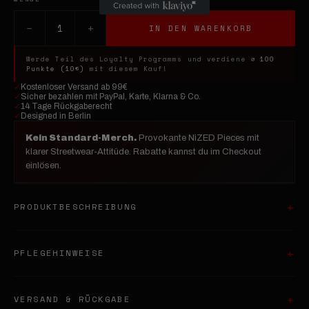
−
+
1
IN DEN WARENKORB
Werde Teil des Loyalty Programms und verdiene
⌀ 100
Punkte (10€)
mit diesem Kauf!
✓
Kostenloser Versand ab 99€
✓
Sicher bezahlen mit PayPal, Karte, Klarna & Co.
✓
14 Tage Rückgaberecht
✓
Designed in Berlin
Kein Standard-Merch.
Provokante NiZED Pieces mit
klarer Streetwear-Attitüde. Rabatte kannst du im Checkout
einlösen.
PRODUKTBESCHREIBUNG
PFLEGEHINWEISE
VERSAND & RÜCKGABE