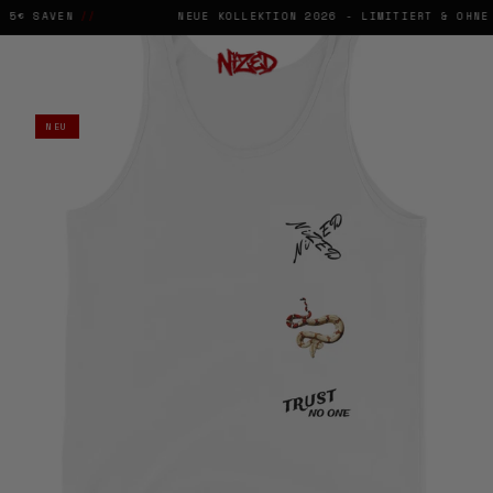
5€ SAVEN
//
NEUE KOLLEKTION 2026 - LIMITIERT & OHNE 
→
✕
♡
NEU