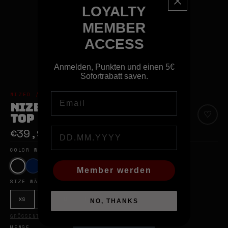
LOYALTY
MEMBER
ACCESS
Anmelden, Punkten und einen 5€
Sofortrabatt saven.
Email
NIZED // BERLIN STREETWEAR & ART
NIZED TRUST NO ONE TANK
♡
TOP
€39,95
Birthday
COLOR WÄHLEN
Black
Member werden
SIZE WÄHLEN
XS
S
M
L
XL
2XL
NO, THANKS
GRÖSSENTABELLE ANSEHEN
MENGE