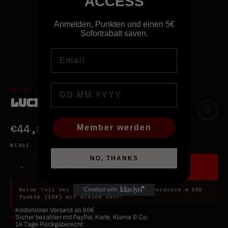
ACCESS
Anmelden, Punkten und einen 5€
Sofortrabatt saven.
Email
Birthday
NIZED // BERLIN STREETWEAR & ART
LUCID - BLANKET
♡
€44,95
Member werden
€79,95
−43%
MENGE
NO, THANKS
−
+
1
IN DEN WARENKORB
Werde Teil des Loyalty Programms und verdiene
⌀ 100
Punkte (10€)
mit diesem Kauf!
✓
Kostenloser Versand ab 99€
✓
Sicher bezahlen mit PayPal, Karte, Klarna & Co.
✓
14 Tage Rückgaberecht