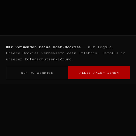
Wir verwenden keine Hash-Cookies
— nur legale.
Unsere Cookies verbessern dein Erlebnis. Details in
unserer
Datenschutzerklärung
.
NUR NOTWENDIGE
ALLES AKZEPTIEREN
// DAS KÖNNTE DIR GEFALLEN
♡
♡
TRIP VIBES BLANKET
LICKER BLANKET