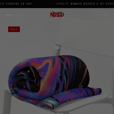
R VERSAND AB 99€
//
LOYALTY MEMBER WERDEN & 5€ SAVEN
→
✕
♡
SALE